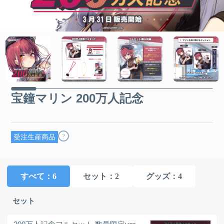
宝鐘マリン 200万人記念
?
受注生産商品
すべて
：6
セット
：2
グッズ
：4
セット