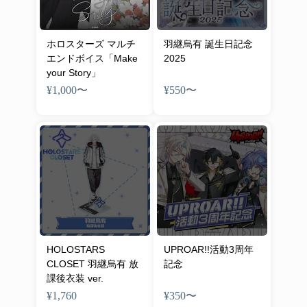
ホロスターズ マルチ
羽継烏有 誕生日記念
エンドボイス「Make
2025
your Story」
¥1,000
〜
¥550
〜
HOLOSTARS
UPROAR!!活動3周年
CLOSET 羽継烏有 放
記念
課後衣装 ver.
¥1,760
¥350
〜