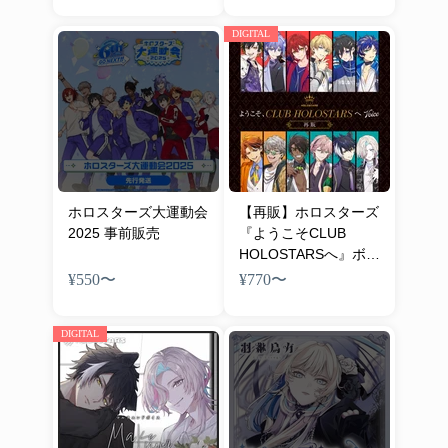
DIGITAL
ホロスターズ大運動会
【再販】ホロスターズ
2025 事前販売
『ようこそCLUB
HOLOSTARSへ』ボイ
ス
¥550
〜
¥770
〜
DIGITAL