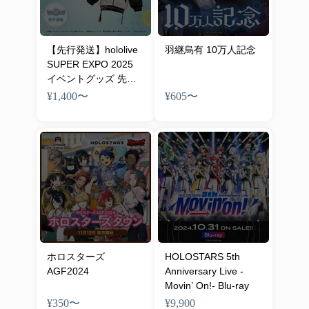
【先行発送】hololive
羽継烏有 10万人記念
SUPER EXPO 2025
イベントグッズ 先行
通販
¥1,400
〜
¥605
〜
ホロスターズ
HOLOSTARS 5th
AGF2024
Anniversary Live -
Movin’ On!- Blu-ray
¥350
〜
¥9,900