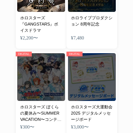
ホロスターズ
ホロライブプロダクシ
『GANGSTARS』ボ
ョン 8周年記念
イスドラマ
¥2,200
〜
¥7,480
DIGITAL
DIGITAL
ホロスターズ ぼくら
ホロスターズ大運動会
の夏休み〜SUMMER
2025 デジタルメッセ
VACATION〜コンテン
ージボード
ツブロマイド
¥300
〜
¥3,000
〜