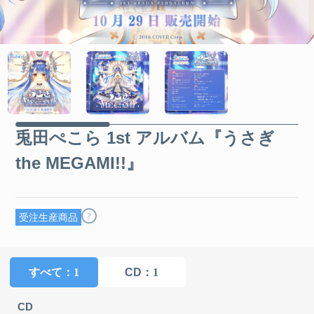
兎田ぺこら 1st アルバム『うさぎ
the MEGAMI!!』
?
受注生産商品
すべて
：1
CD
：1
CD