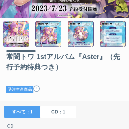
常闇トワ 1stアルバム『Aster』（先
行予約特典つき）
?
受注生産商品
すべて
：1
CD
：1
CD