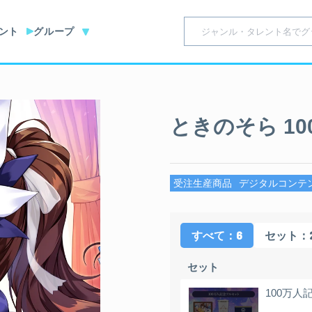
ント
グループ
ときのそら 1
受注生産商品
デジタルコンテ
：6
：
すべて
セット
セット
100万人