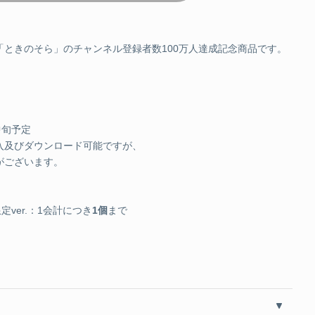
JPY
SOLD OUT
ース
ときのそら」のチャンネル登録者数100万人達成記念商品です。
JPY
SOLD OUT
中旬予定
入及びダウンロード可能ですが、
ーションボイス「そらともとホームパーティ」
がございます。
Y
カートに追加する
ver.：1会計につき
1個
まで