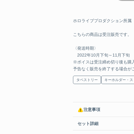
¥2,500 
ワイング
ホロライブプロダクション所属
こちらの商品は受注販売です。
¥2,500 
〈発送時期〉
デジタルコンテンツ
2022年10月下旬～11月下旬
※ボイスは受注締め切り後も購
シチュエ
予告なく販売を終了する場合が
試聴
タペストリー
キーホルダー・ス
¥1,500 
システム
注意事項
¥1,000 
セット詳細