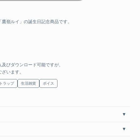
JPY
SOLD OUT
ラス
「鷹嶺ルイ」の誕生日記念商品です。
JPY
SOLD OUT
入及びダウンロード可能ですが、
ーションボイス「雨宿りと相合い傘」
ございます。
トラップ
生活雑貨
ボイス
JPY
カートに追加する
ボイス10種
JPY
カートに追加する