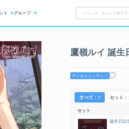
ント
グループ
鷹嶺ルイ 誕生日
?
デジタルコンテンツ
すべて
：7
セット
：
セット
誕生日記