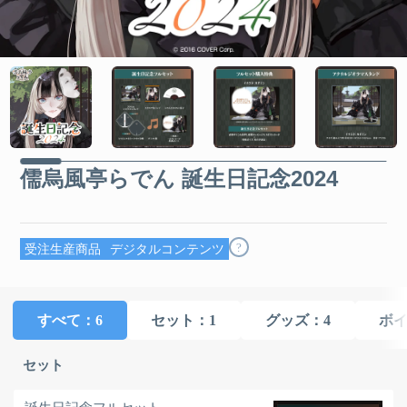
儒烏風亭らでん 誕生日記念2024
?
受注生産商品
デジタルコンテンツ
すべて
：6
セット
：1
グッズ
：4
ボ
セット