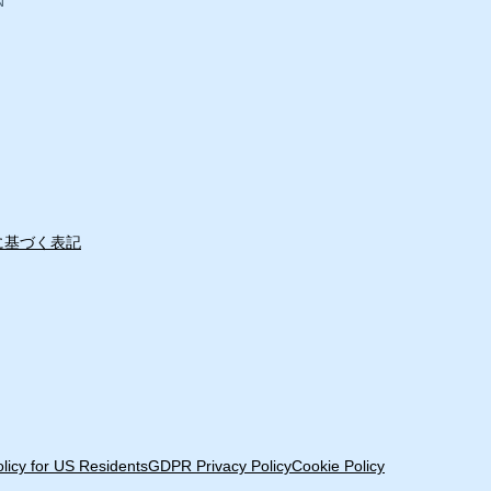
N
JPY
カートに追加する
スタンド ラオーラ・パンテーラ
JPY
カートに追加する
に基づく表記
olicy for US Residents
GDPR Privacy Policy
Cookie Policy