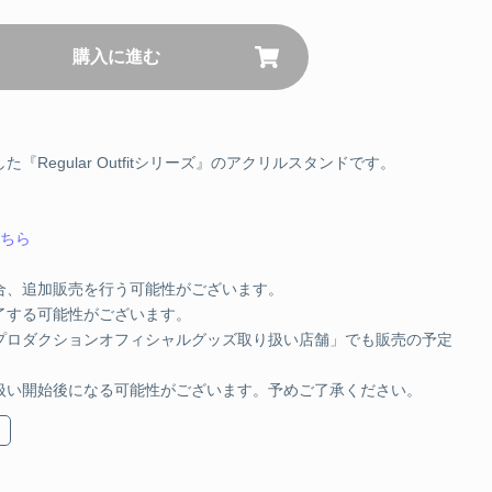
タンド IRyS
購入に進む
JPY
カートに追加する
スタンド オーロ・クロニー
Regular Outfitシリーズ』のアクリルスタンドです。
JPY
カートに追加する
ちら
スタンド ハコス・ベールズ
合、追加販売を行う可能性がございます。
了する可能性がございます。
プロダクションオフィシャルグッズ取り扱い店舗」でも販売の予定
JPY
カートに追加する
扱い開始後になる可能性がございます。予めご了承ください。
スタンド シオリ・ノヴェラ