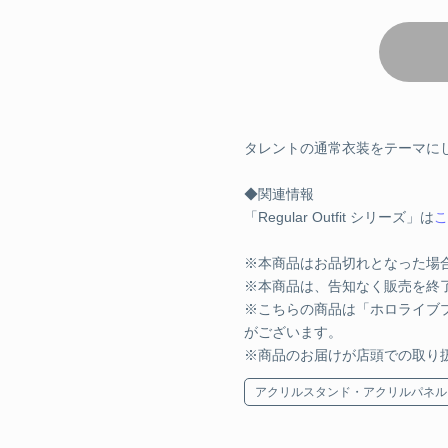
アクリルス
¥1,760 
アクリル
タレントの通常衣装をテーマにした『
◆関連情報
¥1,760 
「Regular Outfit シリーズ」は
こ
アクリル
※本商品はお品切れとなった場
※本商品は、告知なく販売を終
※こちらの商品は「ホロライブ
¥1,760 
がございます。
※商品のお届けが店頭での取り
Advent
アクリルスタンド・アクリルパネル
アクリル