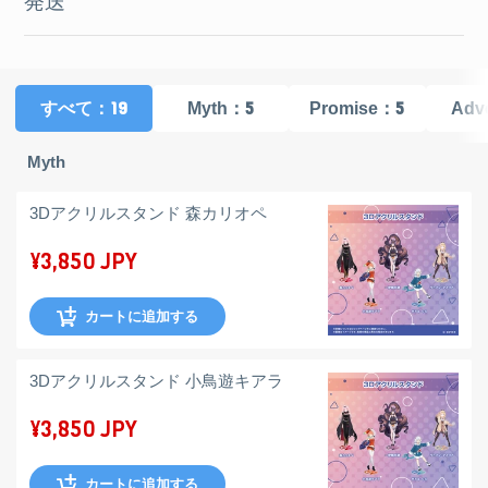
発送
：19
：5
：5
すべて
Myth
Promise
Adv
Myth
3Dアクリルスタンド 森カリオペ
¥3,850 JPY
カートに追加する
3Dアクリルスタンド 小鳥遊キアラ
¥3,850 JPY
カートに追加する