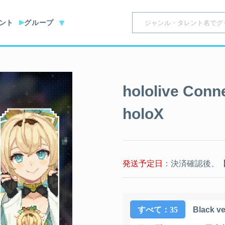
ント
グループ
hololive Conn
holoX
発送予定日
：決済確認後、【
すべて
：35
Black v