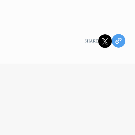
JPY
SOLD OUT
 XL
SHARE
JPY
カートに追加する
・ダークネス M
JPY
SOLD OUT
・ダークネス L