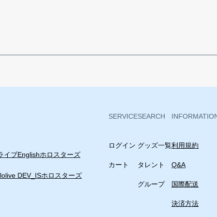
¥6,820 
ラプラス・
¥6,820 
鷹嶺ルイ 
SERVICE
SEARCH
INFORMATIO
¥6,820 
ログイン
グッズ一覧
利用規約
鷹嶺ルイ 
イブEnglish
ホロスターズ
カート
タレント
Q&A
lolive DEV_IS
ホロスターズ
グループ
国際配送
¥6,820 
決済方法
鷹嶺ルイ 