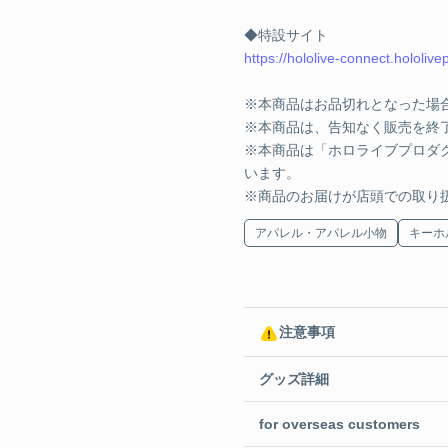
¥6,820 
◆特設サイト
https://hololive-connect.hololiv
博衣こより
※本商品はお品切れとなった場
※本商品は、告知なく販売を終
¥6,820 
※本商品は「ホロライブプロダ
います。
博衣こより
※商品のお届けが店頭での取り
アパレル・アパレル小物
キーホ
¥6,820 
風真いろは
注意事項
グッズ詳細
¥6,820 
for overseas customers
風真いろは