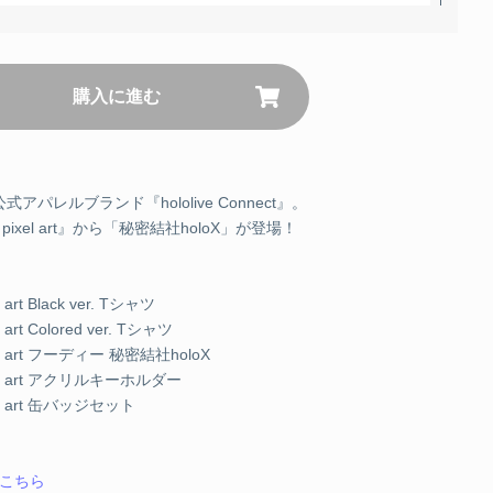
M
JPY
購入に進む
カートに追加する
L
レルブランド『hololive Connect』。
pixel art』から「秘密結社holoX」が登場！
JPY
SOLD OUT
XL
el art Black ver. Tシャツ
el art Colored ver. Tシャツ
 pixel art フーディー 秘密結社holoX
JPY
SOLD OUT
e pixel art アクリルキーホルダー
pixel art 缶バッジセット
 M
こちら