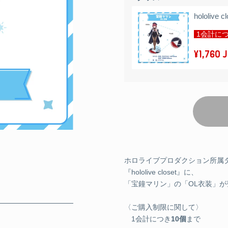
hololiv
1会計につ
¥1,760 
ホロライブプロダクション所属
『hololive closet』に、
「宝鐘マリン」の「OL衣装」が
〈ご購入制限に関して〉
1会計につき
10個
まで