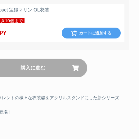
e closet 宝鐘マリン OL衣装
き10個まで
JPY
カートに追加する
購入に進む
タレントの様々な衣装姿をアクリルスタンドにした新シリーズ
登場！