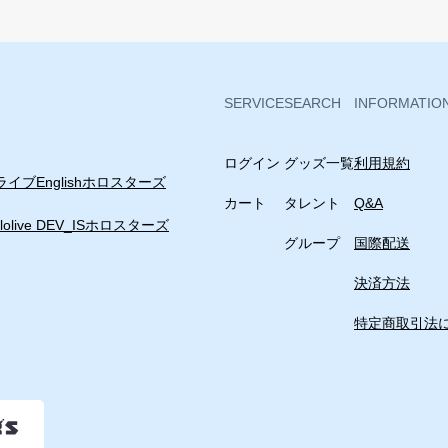
¥550 JP
缶バッジ
SERVICE
SEARCH
INFORMATIO
ログイン
グッズ一覧
利用規約
¥550 JP
イブEnglish
ホロスターズ
カート
タレント
Q&A
缶バッジ
lolive DEV_IS
ホロスターズ
グループ
国際配送
決済方法
¥550 JP
特定商取引法