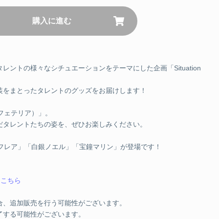
JPY
購入に進む
SOLD OUT
コースターセット 兎田ぺこら
ントの様々なシチュエーションをテーマにした企画「Situation
装をまとったタレントのグッズをお届けします！
JPY
カートに追加する
（カフェテリア）」。
コースターセット 不知火フレア
だタレントたちの姿を、ぜひお楽しみください。
知火フレア」「白銀ノエル」「宝鐘マリン」が登場です！
JPY
カートに追加する
は
こちら
コースターセット 白銀ノエル
合、追加販売を行う可能性がございます。
了する可能性がございます。