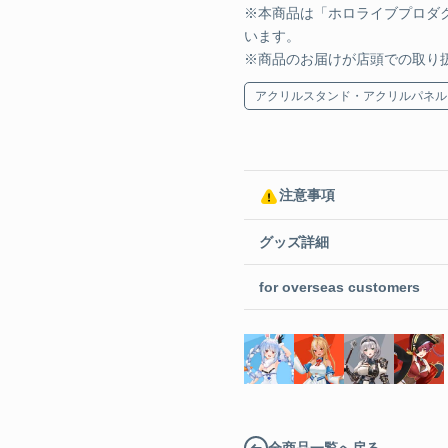
¥4,400 
※本商品は「ホロライブプロダ
います。
グラス&
※商品のお届けが店頭での取り
アクリルスタンド・アクリルパネル
¥4,400 
クリアファイル
注意事項
クリアフ
グッズ詳細
¥550 JP
for overseas customers
クリアフ
¥550 JP
全商品一覧へ戻る