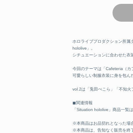
¥1,760 
グラス&コースターセット
グラス&
ホロライブプロダクション所属タレ
hololive」。
シチュエーションに合わせた衣
¥4,400 
今回のテーマは「Cafeteria
グラス&
可愛らしい制服衣装に身を包ん
vol.2は「兎田ぺこら」「不
¥4,400 
︎◼関連情報
「Situation hololive」商品一覧
グラス&
※本商品はお品切れとなった場
※本商品は、告知なく販売を終