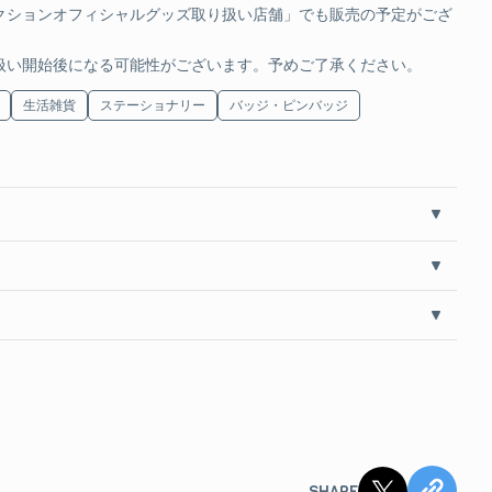
JPY
カートに追加する
クションオフィシャルグッズ取り扱い店舗」でも販売の予定がござ
コースターセット 宝鐘マリン
扱い開始後になる可能性がございます。予めご了承ください。
生活雑貨
ステーショナリー
バッジ・ピンバッジ
JPY
SOLD OUT
ァイル 兎田ぺこら
Y
SOLD OUT
ァイル 不知火フレア
Y
SOLD OUT
SHARE