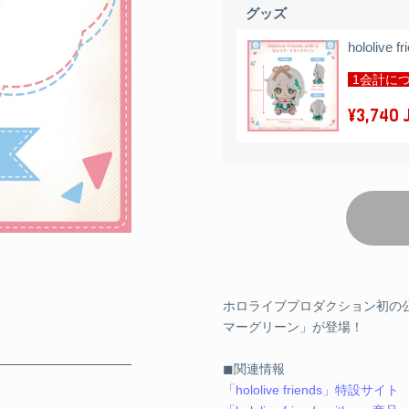
グッズ
hololiv
1会計につ
¥3,740 
ホロライブプロダクション初の公式グッズ
マーグリーン」が登場！
◼関連情報
「hololive friends」特設サイト