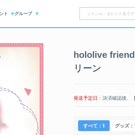
ント
グループ
hololive fr
リーン
発送予定日
：決済確認後、【
：1
：
すべて
グッズ