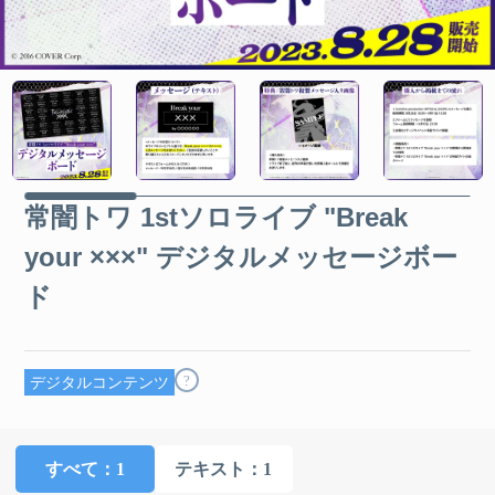
常闇トワ 1stソロライブ "Break
your ×××" デジタルメッセージボー
ド
?
デジタルコンテンツ
すべて
：1
テキスト
：1