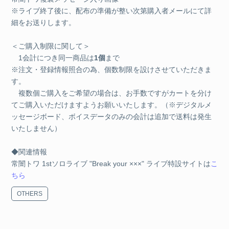
※ライブ終了後に、配布の準備が整い次第購入者メールにて詳
細をお送りします。
＜ご購入制限に関して＞
1会計につき同一商品は
1個
まで
※注文・登録情報照合の為、個数制限を設けさせていただきま
す。
複数個ご購入をご希望の場合は、お手数ですがカートを分け
てご購入いただけますようお願いいたします。（※デジタルメ
ッセージボード、ボイスデータのみの会計は追加で送料は発生
いたしません）
◆関連情報
常闇トワ 1stソロライブ "Break your ×××" ライブ特設サイトは
こ
ちら
OTHERS