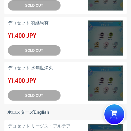
SOLD OUT
デコセット 羽継烏有
¥1,400 JPY
SOLD OUT
デコセット 水無世燐央
¥1,400 JPY
SOLD OUT
ホロスターズEnglish
カート
カートに追加しました
デコセット リージス・アルテア